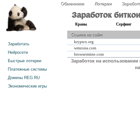
Обменники
Лотереи
Заработо
Заработок биткои
Краны
Серфинг
Ссылка на сайт
kryptex.org
Заработать
wmzona.com
Нейросети
browsermine.com
Заработок на использовании 
Быстрые лотереи
н
Платежные системы
Домены REG.RU
Экономические игры