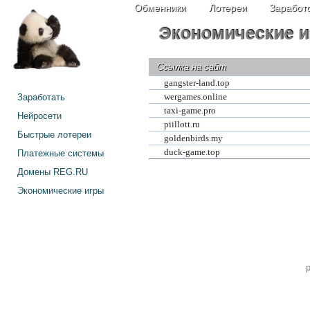
Обменники
Лотереи
Заработо
Экономические и
Ссылка на сайт
gangster-land.top
Заработать
wergames.online
taxi-game.pro
Нейросети
piillott.ru
Быстрые лотереи
goldenbirds.my
duck-game.top
Платежные системы
Домены REG.RU
Экономические игры
p